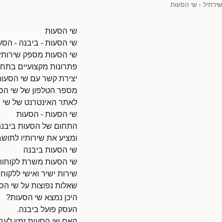
שירתיל
›
שי הסעות
שי הסעות
שי הסעות - ביבנה - הסע
שי הסעות מספק שירותי 
פתרונות מקצועיים בתחו
יצירת קשר עם שי הסעו
מספר הטלפון של שי הסעות: 08350
לאתר האינטרנט של שי הסעות: co.il/80004573/870
שי הסעות - הסעות
התחום של הסעות ביבנה כ
ומציע את שירותיו לתושב
שי הסעות ביבנה
שי הסעות משרת לקוחות ב
שירות ישיר ואישי ללקוחות
שאלות נפוצות על שי הס
היכן נמצא שי הסעות?
העסק פועל ביבנה.
האם שי הסעות זמין לעב