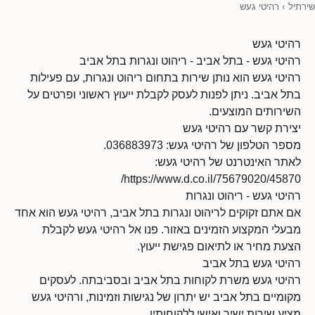
שירתיל
›
רהיטי געש
רהיטי געש
רהיטי געש - בתל אביב - ריהוט ונגרות בתל אביב
רהיטי געש הוא נותן שירות בתחום ריהוט ונגרות, עם פעילות
בתל אביב. ניתן לפנות לעסק לקבלת ייעוץ ראשוני ופרטים על
השירותים המוצעים.
יצירת קשר עם רהיטי געש
מספר הטלפון של רהיטי געש: 036883973.
לאתר האינטרנט של רהיטי געש:
https://www.d.co.il/75679020/45870/
רהיטי געש - ריהוט ונגרות
אם אתם זקוקים לריהוט ונגרות בתל אביב, רהיטי געש הוא אחד
מבעלי המקצוע הזמינים באזור. פנו אל רהיטי געש לקבלת
הצעת מחיר או לתיאום פגישת ייעוץ.
רהיטי געש בתל אביב
רהיטי געש משרת לקוחות בתל אביב ובסביבתה. לעסקים
מקומיים בתל אביב יש יתרון של נגישות וזמינות, ורהיטי געש
מציע שירות ישיר ואישי ללקוחותיו.