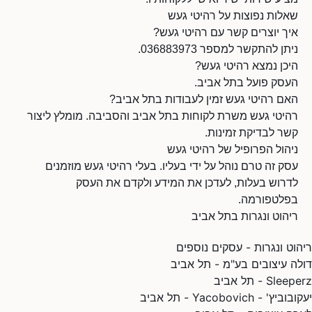
שאלות נפוצות על רהיטי געש
איך יוצרים קשר עם רהיטי געש?
ניתן להתקשר למספר 036883973.
היכן נמצא רהיטי געש?
העסק פועל בתל אביב.
האם רהיטי געש זמין לעבודות בתל אביב?
רהיטי געש משרת לקוחות בתל אביב והסביבה. מומלץ ליצור
קשר לבדיקת זמינות.
ניהול הפרופיל של רהיטי געש
עסק זה טרם נוהל על ידי בעליו. בעלי רהיטי געש מוזמנים
לדרוש בעלות, לעדכן את המידע ולקדם את העסק
בפלטפורמה.
ריהוט ונגרות בתל אביב
ריהוט ונגרות - עסקים נוספים
דולה עיצובים בע"מ - תל אביב
Sleeperz - תל אביב
יעקובוביץ' - Yacobovich - תל אביב