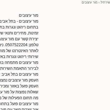
שירתיל
›
מור עיצובים
מור עיצובים
מור עיצובים - בתל אביב 
בתחום ריהוט ונגרות בתל
זמינות, מחירים ותנאי שי
יצירת קשר עם מור עיצוב
טלפון: 0507522204. ניתן להתקשר בשעות הפעילות.
לאתר האינטרנט של מור עיצובים: l/80135752/45870
שירותי ריהוט ונגרות באז
מור עיצובים מתמחה בתחו
לבירור התאמת השירות ל
מור עיצובים בתל אביב
העסק מור עיצובים נמצא 
העסק פועל באזור ומכיר
שאלות נפוצות על מור עי
מה תחום הפעילות של מו
מור עיצובים פועל בתחום
איך יוצרים קשר עם מור 