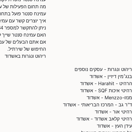
מה תחום הפעילות של ע
עמינח סנטר פועל בתחום
איך יוצרים קשר עם עמי
ניתן להתקשר למספר 088563884.
האם עמינח סנטר שייך 
אם אתם הבעלים של עמינח
החיפוש של שירתיל.
ריהוט ונגרות באשדוד
ריהוט ונגרות - עסקים נוספים
בנג׳מין דיזיין - אשדוד
הרהיט - Harahit - אשדוד
רהיטי איכות SQF - אשדוד
מנזו-Menzzo - אשדוד
ד"ר גב - המרכז הבריאותי - אשדוד
רהיטי אור - אשדוד
רהיטי קלאב אשדוד - אשדוד
עידן העץ - אשדוד