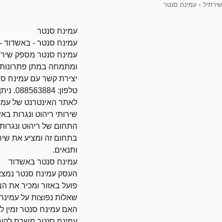
שירתיל
›
עמינח סנטר
עמינח סנטר
עמינח סנטר - באשדוד - 
עמינח סנטר מספק שירות
ומתמחה במתן פתרונות מ
יצירת קשר עם עמינח ס
טלפון: 088563884. ניתן להתקשר בשעות הפעילות.
לאתר האינטרנט של עמינח סנטר: l/80009798/45870
שירותי ריהוט ונגרות בא
התחום של ריהוט ונגרות 
בתחום זה ומציע את שירו
ותנאים.
עמינח סנטר באשדוד
העסק עמינח סנטר נמצא 
פועל באזור ומכיר את ה
שאלות נפוצות על עמינח
האם עמינח סנטר זמין ל
עמינח סנטר משרת לקוחו