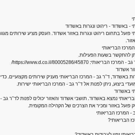
י
י - באשדוד - ריהוט ונגרות באשדוד
י פועל בתחום ריהוט ונגרות באזור אשדוד. העסק מציע שירותים מגוונ
זור.
המרכז הבריאותי
י: https://www.d.co.il/80005286/45870/
זור אשדוד
ת באשדוד, ד"ר גב - המרכז הבריאותי מעניק שירותים מקצועיים. כדי
ועדי ביצוע, ניתן לפנות אל ד"ר גב - המרכז הבריאותי ישירות.
תי באשדוד
ריאותי נמצא באשדוד. תושבי אשדוד והאזור יכולים לפנות לד"ר גב -
ק פועל באזור ומכיר את הצרכים של הקהילה המקומית.
 - המרכז הבריאותי
כז הבריאותי?
יאותי זמין לעבודות באשדוד?