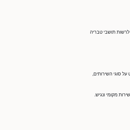
ד לרשות תושבי טבריה
דע מפורט על סוגי השירותים,
אזור יכולים לפנות ליניב Y הסעות ולקבל שירות מקומי ונגיש.