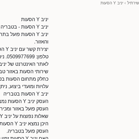
שירתיל
›
יניב Y הסעות
יניב Y הסעות
יניב Y הסעות - בטבריה - הסעות בטבריה
יניב Y הסעות פועל
והאזור.
יצירת קשר עם יניב Y הסעות
טלפון: 0509977699. ניתן להתקשר בשעות הפעילות.
לאתר האינטרנט של יניב Y הסעות: ttps://www.d.co.il/80319457/870
שירותי הסעות באזור טב
עלויות ומועדי ביצוע, ניתן לפנות אל
יניב Y הסעות בטבריה
העסק פועל באזור ומכיר
שאלות נפוצות על יניב Y הסעות
היכן נמצא יניב Y הסעות?
העסק פועל בטבריה.
האם יניב Y הסעות זמין לעבודות בטבריה?