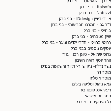
אורבן - URBAN - בני ברק
italsofa - בני ברק
Natuzzi - בני ברק
איי.די.דיזיין IDdesign - בני ברק
ד"ר גב - המרכז הבריאותי - בני ברק
ביתילי - בני ברק
שיק מטבחים - בני ברק
רהיטי ברזילי - חדרי ילדים ונוער - בני ברק
עסקים נוספים בבני ברק
גרוס שמואל - טוען רבני ועו"ד
זוהר יוסף רואה חשבון
נשר נדל"ן- נתן שוורץ תיווך והשקעות בנדלן
מוסך דהן
מוסך איטליה
גמא ניהול וסליקה בע"מ
די.אי.אס. קונטו בע
פתרונות אשראי
כל העסקים בבני ברק