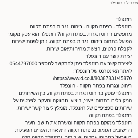
שירתיל
›
רוזנפלד
רוזנפלד
רוזנפלד - בפתח תקווה - ריהוט ונגרות בפתח תקווה
מחפשים ריהוט ונגרות בפתח תקווה? רוזנפלד הוא עסק מקומי
הפועל בתחום ריהוט ונגרות בפתח תקווה. ניתן לפנות ישירות
לקבלת פרטים, הצעות מחיר ותיאום שירות.
יצירת קשר עם רוזנפלד
ליצירת קשר עם רוזנפלד ניתן להתקשר למספר 0544797000.
לאתר האינטרנט של רוזנפלד:
https://www.d.co.il/80387831/45870/
ריהוט ונגרות בפתח תקווה - רוזנפלד
רוזנפלד עוסק בריהוט ונגרות בפתח תקווה. בין השירותים
המקובלים בתחום: ייעוץ, ביצוע, תחזוקה ומעקב. לפרטים על
שירותים ספציפיים של רוזנפלד, מומלץ ליצור קשר ישירות.
רוזנפלד בפתח תקווה
רוזנפלד ממוקם בפתח תקווה ומשרת את תושבי העיר
והיישובים הסמוכים. פתח תקווה היא אחת הערים הפעילות
בישראל בתחומי עסקים ושירותים, ורוזנפלד מהווה חלק