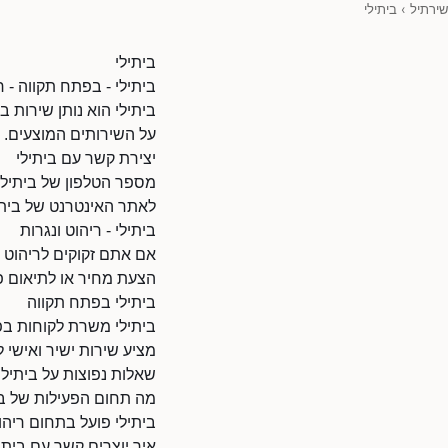
שירתיל
›
ביתילי
ביתילי
ביתילי - בפתח תקווה - 
ביתילי הוא נותן שירות 
על השירותים המוצעים.
יצירת קשר עם ביתילי
מספר הטלפון של ביתילי: 732821940
לאתר האינטרנט של ביתילי: www.d.co.il/80105316/45870
ביתילי - ריהוט ונגרות
אם אתם זקוקים לריהוט ו
הצעת מחיר או לתיאום פג
ביתילי בפתח תקווה
ביתילי משרת לקוחות בפת
מציע שירות ישיר ואישי ל
שאלות נפוצות על ביתילי
מה תחום הפעילות של בי
ביתילי פועל בתחום ריהו
איך יוצרים קשר עם ביתי