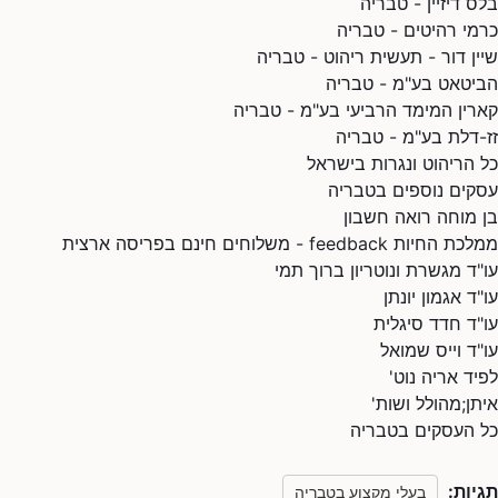
בלס דיזיין - טבריה
כרמי רהיטים - טבריה
שיין דור - תעשית ריהוט - טבריה
הביטאט בע"מ - טבריה
קארין המימד הרביעי בע"מ - טבריה
זז-דלת בע"מ - טבריה
כל הריהוט ונגרות בישראל
עסקים נוספים בטבריה
בן מוחה רואה חשבון
ממלכת החיות feedback - משלוחים חינם בפריסה ארצית
עו"ד מגשרת ונוטריון ברוך תמי
עו"ד אגמון יונתן
עו"ד חדד סיגלית
עו"ד וייס שמואל
לפיד אריה נוט'
איתן;מהולל ושות'
כל העסקים בטבריה
תגיות:
בעלי מקצוע בטבריה