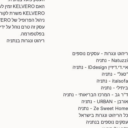
האם KELVERO זמין לעבודות בנתניה?
KELVERO משרת לקוחות בנתניה והסביבה. מומלץ ליצור קשר לבדיקת זמינות.
ניהול הפרופיל של KELVERO
בפלטפורמה.
ריהוט ונגרות בנתניה
ריהוט ונגרות - עסקים נוספים
Natuzzi - נתניה
איי.די.דיזיין IDdesign - נתניה
"סגל" - נתניה
italsofa - נתניה
ביתילי - נתניה
ד"ר גב - המרכז הבריאותי - נתניה
אורבן - URBAN - נתניה
Ze Sweet Home - נתניה
כל הריהוט ונגרות בישראל
עסקים נוספים בנתניה