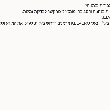
עסק זה טרם נוהל על ידי בעליו. בעלי KELVERO מוזמנים לדרוש בעלות, לעדכן א