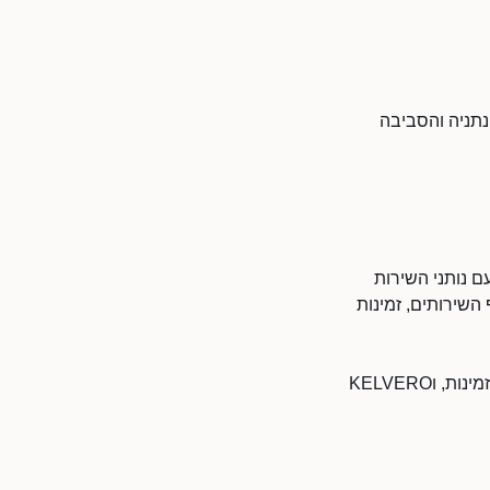
 נתניה והסביבה
כולל מגוון רחב של שירותים ובעלי מקצוע. KELVERO נמנה עם נותני השירות
השירותים, זמינות
KELVERO משרת לקוחות בנתניה ובסביבתה. לעסקים מקומיים בנתניה יש יתרון של נגישות וזמינות, וKELVERO