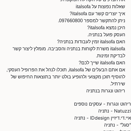
שאלות נפוצות על italsofa
איך יוצרים קשר עם italsofa?
ניתן להתקשר למספר 097660800.
היכן נמצא italsofa?
העסק פועל בנתניה.
האם italsofa זמין לעבודות בנתניה?
italsofa משרת לקוחות בנתניה והסביבה. מומלץ ליצור קשר
לבדיקת זמינות.
האם italsofa שייך לכם?
אם אתם הבעלים של italsofa, תוכלו לנהל את הפרופיל העסקי,
להוסיף תוכן מקצועי ולהופיע בולט יותר בתוצאות החיפוש של
שירתיל.
ריהוט ונגרות בנתניה
ריהוט ונגרות - עסקים נוספים
Natuzzi - נתניה
איי.די.דיזיין IDdesign - נתניה
"סגל" - נתניה