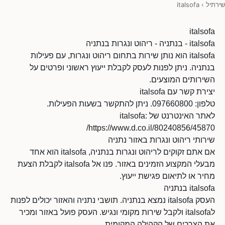
שירתיל
›
italsofa
italsofa
italsofa - בנתניה - ריהוט ונגרות בנתניה
italsofa הוא נותן שירות בתחום ריהוט ונגרות, עם פעילות
בנתניה. ניתן לפנות לעסק לקבלת ייעוץ ראשוני ופרטים על
השירותים המוצעים.
יצירת קשר עם italsofa
טלפון: 097660800. ניתן להתקשר בשעות הפעילות.
לאתר האינטרנט של italsofa:
https://www.d.co.il/80240856/45870/
שירותי ריהוט ונגרות באזור נתניה
אם אתם זקוקים לריהוט ונגרות בנתניה, italsofa הוא אחד
מבעלי המקצוע הזמינים באזור. פנו אל italsofa לקבלת הצעת
מחיר או לתיאום פגישת ייעוץ.
italsofa בנתניה
העסק italsofa נמצא בנתניה. תושבי נתניה והאזור יכולים לפנות
לitalsofa ולקבל שירות מקומי ונגיש. העסק פועל באזור ומכיר
את הצרכים של הקהילה המקומית.