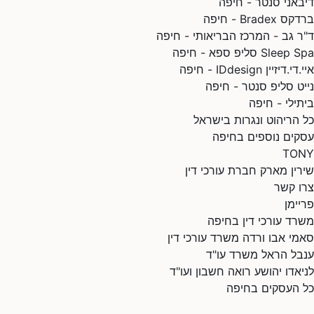
דיבאני סנטר - חיפה
ברדקס Bradex - חיפה
ד"ר גב - המרכז הבריאותי - חיפה
Sleep Spa סליפ ספא - חיפה
איי.די.דיזיין IDdesign - חיפה
נייט סליפ סנטר - חיפה
ביתילי - חיפה
כל הריהוט ונגרות בישראל
עסקים נוספים בחיפה
TONY
שירין מארק חברת עורכי דין
צרו קשר
פריימן
משרד עורכי דין בחיפה
סאמי אבו ורדה משרד עורכי דין
ענבל הראל משרד עו"ד
לניאדו יהושע רואה חשבון ועו"ד
כל העסקים בחיפה