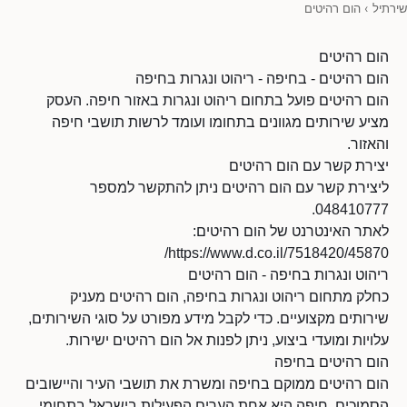
שירתיל
›
הום רהיטים
הום רהיטים
הום רהיטים - בחיפה - ריהוט ונגרות בחיפה
הום רהיטים פועל בתחום ריהוט ונגרות באזור חיפה. העסק
מציע שירותים מגוונים בתחומו ועומד לרשות תושבי חיפה
והאזור.
יצירת קשר עם הום רהיטים
ליצירת קשר עם הום רהיטים ניתן להתקשר למספר
048410777.
לאתר האינטרנט של הום רהיטים:
https://www.d.co.il/7518420/45870/
ריהוט ונגרות בחיפה - הום רהיטים
כחלק מתחום ריהוט ונגרות בחיפה, הום רהיטים מעניק
שירותים מקצועיים. כדי לקבל מידע מפורט על סוגי השירותים,
עלויות ומועדי ביצוע, ניתן לפנות אל הום רהיטים ישירות.
הום רהיטים בחיפה
הום רהיטים ממוקם בחיפה ומשרת את תושבי העיר והיישובים
הסמוכים. חיפה היא אחת הערים הפעילות בישראל בתחומי