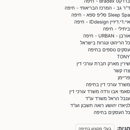
ברדקס Bradex - חיפה
ד"ר גב - המרכז הבריאותי - חיפה
Sleep Spa סליפ ספא - חיפה
איי.די.דיזיין IDdesign - חיפה
ביתילי - חיפה
אורבן - URBAN - חיפה
כל הריהוט ונגרות בישראל
עסקים נוספים בחיפה
TONY
שירין מארק חברת עורכי דין
צרו קשר
פריימן
משרד עורכי דין בחיפה
סאמי אבו ורדה משרד עורכי דין
ענבל הראל משרד עו"ד
לניאדו יהושע רואה חשבון ועו"ד
כל העסקים בחיפה
תגיות:
בעלי מקצוע בחיפה