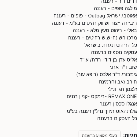
דרים דור - רעננה
מילגה פופים - רעננה
אאוטבג ישראל Outbag - פופים - רעננה
ריביירה ייצור ושיווק רהיטים בע"מ - רעננה
באלי - ריהוט מעץ מלא - רעננה
מרכז השינה-ש.ש רהיטים - רעננה
כל הריהוט ונגרות בישראל
עסקים נוספים ברעננה
אליס עדן בן דוד- רו"ח/ עו"ד
שוב ד"ר ארני
גינזבורג ד"ר אלכס (רופא עור)
חורב זאב וחרמינה
זלצמן חגי ונילי
REMAX ONE -רימקס -קניון רננים
אנגלו סכסון רעננה
גולדנהאוס תיווך נדל"ן רעננה בע"מ
כל העסקים ברעננה
תגיות:
בעלי מקצוע ברעננה