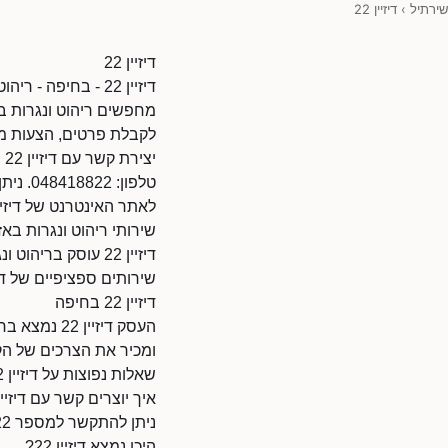
שירתיל
›
דיזיין 22
דיזיין 22
דיזיין 22 - בחיפה - ריהוט ונגרות בחיפה
לקבלת פרטים, הצעות מח
יצירת קשר עם דיזיין 22
טלפון: 048418822. ניתן להתקשר בשעות הפעילות.
לאתר האינטרנט של דיזיין 22: ps://www.d.co.il/36511970/45870
שירותי ריהוט ונגרות באז
דיזיין 22 עוסק ב
שירותים ספציפיים של דיזיין 22, מומלץ ליצור קשר
דיזיין 22 בחיפה
ומכיר את הצרכים של הק
שאלות נפוצות על דיזיין 22
איך יוצרים קשר עם דיזיין 22
ניתן להתקשר למספר 048418822.
היכן נמצא דיזיין 22?