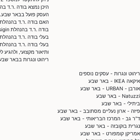
היכן נמצא בודה .ר.ד בהנהלת desigin
העסק פועל בבאר שבע.
האם בודה .ר.ד בהנהלת daniel desigin זמין לעבודות בבאר שבע
בודה .ר.ד בהנהלת daniel desigin משרת לקוחות בבאר שבע והסביבה. מומלץ ליצור קשר לבדיקת זמינות.
בעלי בודה .ר.ד בהנהלת daniel desigin? עדכנו את הפרופי
ותיאור מקצועי, ולהגיע 
ריהוט ונגרות בבאר שבע
ריהוט ונגרות - עסקים נוספים
איקאה IKEA - באר שבע
אורבן - URBAN - באר שבע
Natuzzi - באר שבע
ביתילי - באר שבע
פיזה - ארון נעליים מסתובב - באר שבע
ד"ר גב - המרכז הבריאותי - באר שבע
נגרית בוקובזה - באר שבע
אמריקן קומפורט - באר שבע