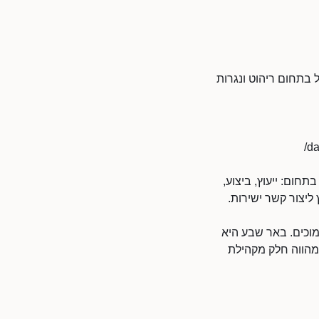
daniel desi הוא עסק מקומי הפועל בתחום ריהוט ונגרות
קובלים בתחום: ייעוץ, ביצוע,
ובים הסמוכים. באר שבע היא
 הערים הפעילות בישראל בתחומי עסקים ושירותים, ובודה .ר.ד בהנהלת daniel desigin מהווה חלק מקהילת