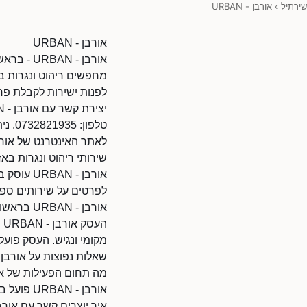
שירתיל
›
אורבן - URBAN
אורבן - URBAN
אורבן - URBAN - בראשון לציון - ריהוט ונגרות בראשון לציון
לפנות ישירות לקבלת פרט
יצירת קשר עם אורבן - URBAN
טלפון: 0732821935. ניתן להתקשר בשעות הפעילות.
לאתר האינטרנט של אורבן - tps://www.d.co.il/80097032/45870
שירותי ריהוט ונגרות באזו
אורבן - 
לפרטים על שירותים ספציפיים של אורבן - N
אורבן - URBAN בראשון לציון
מקומי ונגיש. העסק פועל
שאלות נפוצות על אורבן - BAN
מה תחום הפעילות של אורבן -
אורבן - URBAN פועל בתחום ריהוט ונגרות בראשון לציון.
איך יוצרים קשר עם אורבן - AN