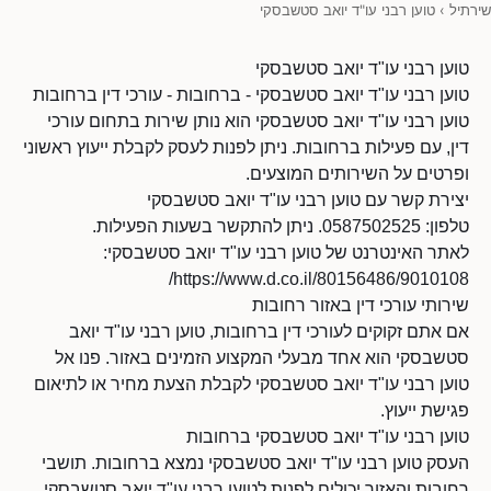
שירתיל
›
טוען רבני עו"ד יואב סטשבסקי
טוען רבני עו"ד יואב סטשבסקי
טוען רבני עו"ד יואב סטשבסקי - ברחובות - עורכי דין ברחובות
טוען רבני עו"ד יואב סטשבסקי הוא נותן שירות בתחום עורכי
דין, עם פעילות ברחובות. ניתן לפנות לעסק לקבלת ייעוץ ראשוני
ופרטים על השירותים המוצעים.
יצירת קשר עם טוען רבני עו"ד יואב סטשבסקי
טלפון: 0587502525. ניתן להתקשר בשעות הפעילות.
לאתר האינטרנט של טוען רבני עו"ד יואב סטשבסקי:
https://www.d.co.il/80156486/9010108/
שירותי עורכי דין באזור רחובות
אם אתם זקוקים לעורכי דין ברחובות, טוען רבני עו"ד יואב
סטשבסקי הוא אחד מבעלי המקצוע הזמינים באזור. פנו אל
טוען רבני עו"ד יואב סטשבסקי לקבלת הצעת מחיר או לתיאום
פגישת ייעוץ.
טוען רבני עו"ד יואב סטשבסקי ברחובות
העסק טוען רבני עו"ד יואב סטשבסקי נמצא ברחובות. תושבי
רחובות והאזור יכולים לפנות לטוען רבני עו"ד יואב סטשבסקי