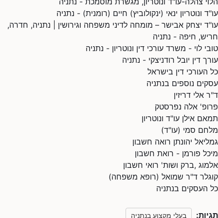
הלוי צהלה-עו"ד ונוטריון, מגשרת מוסמכת - נתניה
עו"ד ונוטריון ינאי (ינקולוביץ) חיים (רומנית) - נתניה
עו"ד יצחק אבישר – מומחה לדיני משפחה וגירושין | נתניה, חדרה,
חריש, חיפה - נתניה
טובי לוי - משרד עורכי דין ונוטריון - נתניה
עורך דין יובל רודניצקי - נתניה
כל העורכי דין בישראל
עסקים נוספים בנתניה
ד"ר אלי דריזין
פרופ' אלה נפרסטק
תמאם אילן עו"ד ונוטריון
מלחם סמי (עו"ד)
גמליאל יהונתן רואה חשבון
מיכל פורמן - רואת חשבון
אלמוג ,ברק ושות' רואי חשבון
קוגלר ד"ר שמואל (רופא משפחה)
כל העסקים בנתניה
תגיות:
בעלי מקצוע בנתניה