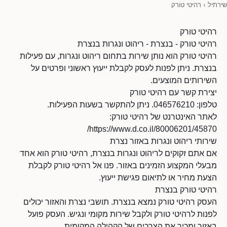
שירתיל
›
רהיטי טורק
רהיטי טורק
רהיטי טורק - בנצרת - ריהוט ונגרות בנצרת
רהיטי טורק הוא נותן שירות בתחום ריהוט ונגרות, עם פעילות
בנצרת. ניתן לפנות לעסק לקבלת ייעוץ ראשוני ופרטים על
השירותים המוצעים.
יצירת קשר עם רהיטי טורק
טלפון: 046576210. ניתן להתקשר בשעות הפעילות.
לאתר האינטרנט של רהיטי טורק:
https://www.d.co.il/80006201/45870/
שירותי ריהוט ונגרות באזור נצרת
אם אתם זקוקים לריהוט ונגרות בנצרת, רהיטי טורק הוא אחד
מבעלי המקצוע הזמינים באזור. פנו אל רהיטי טורק לקבלת
הצעת מחיר או לתיאום פגישת ייעוץ.
רהיטי טורק בנצרת
העסק רהיטי טורק נמצא בנצרת. תושבי נצרת והאזור יכולים
לפנות לרהיטי טורק ולקבל שירות מקומי ונגיש. העסק פועל
באזור ומכיר את הצרכים של הקהילה המקומית.