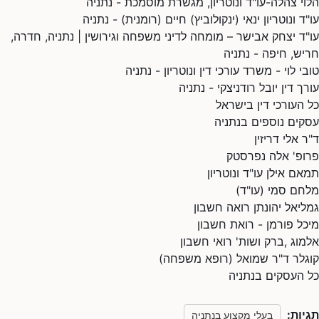
הלוי צהלה-עו"ד ונוטריון, מגשרת מוסמכת - נתניה
עו"ד ונוטריון ינאי (ינקולוביץ) חיים (רומנית) - נתניה
עו"ד יצחק אבישר – מומחה לדיני משפחה וגירושין | נתניה, חדרה,
חריש, חיפה - נתניה
טובי לוי - משרד עורכי דין ונוטריון - נתניה
עורך דין יובל רודניצקי - נתניה
כל העורכי דין בישראל
עסקים נוספים בנתניה
ד"ר אלי דריזין
פרופ' אלה נפרסטק
תמאם אילן עו"ד ונוטריון
מלחם סמי (עו"ד)
גמליאל יהונתן רואה חשבון
מיכל פורמן - רואת חשבון
אלמוג ,ברק ושות' רואי חשבון
קוגלר ד"ר שמואל (רופא משפחה)
כל העסקים בנתניה
תגיות:
בעלי מקצוע בנתניה