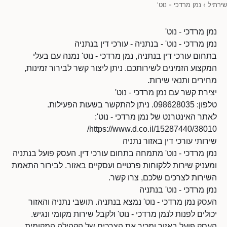
שירתיל
›
נמן מרדכי - נוט'
נמן מרדכי - נוט'
נמן מרדכי - נוט' - בנתניה - עורכי דין בנתניה
בתחום עורכי דין בנתניה, נמן מרדכי - נוט' נמנה עם בעלי
המקצוע הזמינים לשירותכם. ניתן ליצור קשר לבירור זמינות,
מחירים ותנאי שירות.
יצירת קשר עם נמן מרדכי - נוט'
טלפון: 098628035. ניתן להתקשר בשעות הפעילות.
לאתר האינטרנט של נמן מרדכי - נוט':
https://www.d.co.il/15287440/38010/
שירותי עורכי דין באזור נתניה
נמן מרדכי - נוט' מתמחה בתחום עורכי דין. העסק פועל בנתניה
ומעניק שירות ללקוחות פרטיים ועסקיים באזור. לבירור התאמת
השירות לצרכים שלכם, צרו קשר.
נמן מרדכי - נוט' בנתניה
העסק נמן מרדכי - נוט' נמצא בנתניה. תושבי נתניה והאזור
יכולים לפנות לנמן מרדכי - נוט' ולקבל שירות מקומי ונגיש.
העסק פועל באזור ומכיר את הצרכים של הקהילה המקומית.