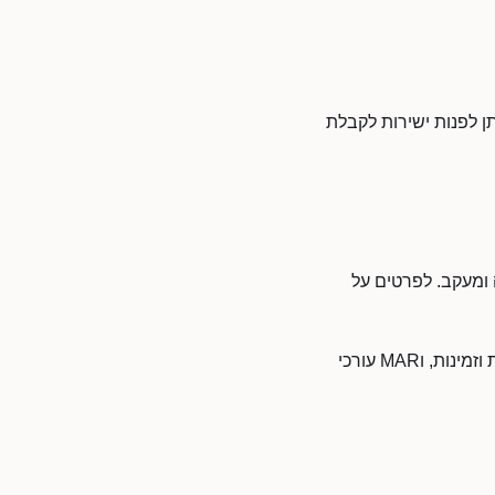
חיפה. ניתן לפנות ישירות לקבלת
קה ומעקב. לפרטים על
MAR עורכי דין משרת לקוחות בחיפה ובסביבתה. לעסקים מקומיים בחיפה יש יתרון של נגישות וזמינות, וMAR עורכי