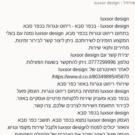
שירתיל
›
luxsor design
luxsor design
luxsor design - בכפר סבא - ריהוט ונגרות בכפר סבא
בתחום ריהוט ונגרות בכפר סבא, luxsor design נמנה עם בעלי
המקצוע הזמינים לשירותכם. ניתן ליצור קשר לבירור זמינות,
מחירים ותנאי שירות.
יצירת קשר עם luxsor design
טלפון: 0777299996. ניתן להתקשר בשעות הפעילות.
לאתר האינטרנט של luxsor design:
https://www.d.co.il/80349895/45870/
שירותי ריהוט ונגרות באזור כפר סבא
luxsor design מתמחה בתחום ריהוט ונגרות. העסק פועל
בכפר סבא ומעניק שירות ללקוחות פרטיים ועסקיים באזור.
לבירור התאמת השירות לצרכים שלכם, צרו קשר.
luxsor design בכפר סבא
העסק luxsor design נמצא בכפר סבא. תושבי כפר סבא
והאזור יכולים לפנות לluxsor design ולקבל שירות מקומי ונגיש.
העסק פועל באזור ומכיר את הצרכים של הקהילה המקומית.