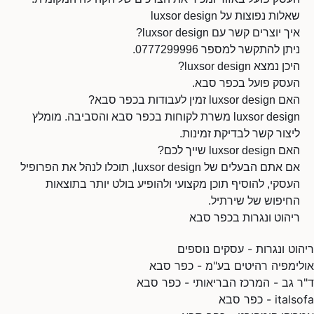
שאלות נפוצות על luxsor design
איך יוצרים קשר עם luxsor design?
ניתן להתקשר למספר 0777299996.
היכן נמצא luxsor design?
העסק פועל בכפר סבא.
האם luxsor design זמין לעבודות בכפר סבא?
luxsor design משרת לקוחות בכפר סבא והסביבה. מומלץ
ליצור קשר לבדיקת זמינות.
האם luxsor design שייך לכם?
אם אתם הבעלים של luxsor design, תוכלו לנהל את הפרופיל
העסקי, להוסיף תוכן מקצועי ולהופיע בולט יותר בתוצאות
החיפוש של שירתיל.
ריהוט ונגרות בכפר סבא
ריהוט ונגרות - עסקים נוספים
אולימפיה רהיטים בע"מ - כפר סבא
ד"ר גב - המרכז הבריאותי - כפר סבא
italsofa - כפר סבא