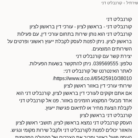
שירתיל
›
קורנבליט דני
קורנבליט דני
קורנבליט דני - בראשון לציון - עורכי דין בראשון לציון
קורנבליט דני הוא נותן שירות בתחום עורכי דין, עם פעילות
בראשון לציון. ניתן לפנות לעסק לקבלת ייעוץ ראשוני ופרטים על
השירותים המוצעים.
יצירת קשר עם קורנבליט דני
טלפון: 039569555. ניתן להתקשר בשעות הפעילות.
לאתר האינטרנט של קורנבליט דני:
https://www.d.co.il/65425910/38010/
שירותי עורכי דין באזור ראשון לציון
אם אתם זקוקים לעורכי דין בראשון לציון, קורנבליט דני הוא
אחד מבעלי המקצוע הזמינים באזור. פנו אל קורנבליט דני
לקבלת הצעת מחיר או לתיאום פגישת ייעוץ.
קורנבליט דני בראשון לציון
העסק קורנבליט דני נמצא בראשון לציון. תושבי ראשון לציון
והאזור יכולים לפנות לקורנבליט דני ולקבל שירות מקומי ונגיש.
העסק פועל באזור ומכיר את הצרכים של הקהילה המקומית.