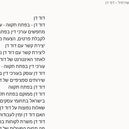
שירתיל
›
דוד דן
דוד דן
דוד דן - בפתח תקווה - ע
מחפשים עורכי דין בפתח 
לקבלת פרטים, הצעות מח
יצירת קשר עם דוד דן
ליצירת קשר עם דוד דן ניתן 
לאתר האינטרנט של דוד דן: /www.d.co.il/27802520/38010
עורכי דין בפתח תקווה - ד
דוד דן עוסק בעורכי דין
שירותים ספציפיים של דו
דוד דן בפתח תקווה
דוד דן ממוקם בפתח תקו
בישראל בתחומי עסקים ו
שאלות נפוצות על דוד דן
האם דוד דן זמין לעבודו
דוד דן משרת לקוחות בפ
מה תחום הפעילות של דו