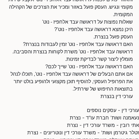
מקומי ונגיש. העסק פועל באזור ומכיר את הצרכים של הקהילה
המקומית.
שאלות נפוצות על דראושה עבד אלחפיז - נוט'
היכן נמצא דראושה עבד אלחפיז - נוט'?
העסק פועל בנצרת.
האם דראושה עבד אלחפיז - נוט' זמין לעבודות בנצרת?
דראושה עבד אלחפיז - נוט' משרת לקוחות בנצרת והסביבה.
מומלץ ליצור קשר לבדיקת זמינות.
האם דראושה עבד אלחפיז - נוט' שייך לכם?
אם אתם הבעלים של דראושה עבד אלחפיז - נוט', תוכלו לנהל
את הפרופיל העסקי, להוסיף תוכן מקצועי ולהופיע בולט יותר
בתוצאות החיפוש של שירתיל.
עורכי דין בנצרת
עורכי דין - עסקים נוספים
נעאמנה ושות' חברת עו"ד - נצרת
אתי רובין - משרד עורכי דין - נצרת
זטלר גיטרמן ושות' - משרד עורכי דין ונוטריונים - נצרת