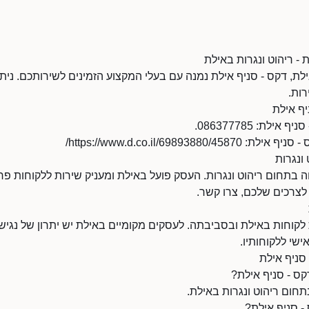
 - ריהוט ונגרות באילת
לת, דקס - סניף אילת נמנה עם בעלי המקצוע הזמינים לשירותכם. ניתן
רות.
יף אילת
לת: 086377785.
https://www.d.co.il/69893/
 ונגרות
בתחום ריהוט ונגרות. העסק פועל באילת ומעניק שירות ללקוחות פרט
צרכים שלכם, צרו קשר.
קוחות באילת ובסביבתה. לעסקים מקומיים באילת יש יתרון של נגישות 
ישי ללקוחותיו.
סניף אילת
ס - סניף אילת?
תחום ריהוט ונגרות באילת.
- סניף אילת?