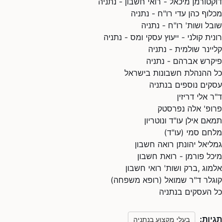
דוקטורמן מיכאל - רואי חשבון - נתניה
מכלוף כהן עדי רו"ח - נתניה
שובל ושות' רו"ח - נתניה
רונית קולני - ייעוץ עסקי ומס - נתניה
קליינר שולמית - נתניה
פיקרש אברהם - נתניה
כל ההנהלת חשבונות בישראל
עסקים נוספים בנתניה
ד"ר אלי דריזין
פרופ' אלה נפרסטק
תמאם אילן עו"ד ונוטריון
מלחם סמי (עו"ד)
גמליאל יהונתן רואה חשבון
מיכל פורמן - רואת חשבון
אלמוג ,ברק ושות' רואי חשבון
קוגלר ד"ר שמואל (רופא משפחה)
כל העסקים בנתניה
תגיות:
בעלי מקצוע בנתניה