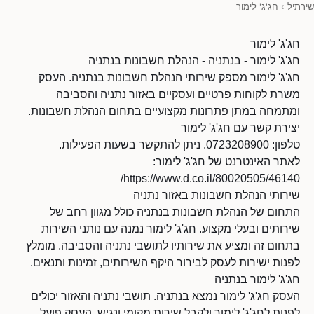
שירתיל
›
חג'ג' לימור
חג'ג' לימור
חג'ג' לימור - בנתניה - הנהלת חשבונות בנתניה
חג'ג' לימור מספק שירותי הנהלת חשבונות בנתניה. העסק
משרת לקוחות פרטיים ועסקיים באזור נתניה והסביבה
ומתמחה במתן פתרונות מקצועיים בתחום הנהלת חשבונות.
יצירת קשר עם חג'ג' לימור
טלפון: 0723208900. ניתן להתקשר בשעות הפעילות.
לאתר האינטרנט של חג'ג' לימור:
https://www.d.co.il/80020505/46140/
שירותי הנהלת חשבונות באזור נתניה
התחום של הנהלת חשבונות בנתניה כולל מגוון רחב של
שירותים ובעלי מקצוע. חג'ג' לימור נמנה עם נותני השירות
בתחום זה ומציע את שירותיו לתושבי נתניה והסביבה. מומלץ
לפנות ישירות לעסק לבירור היקף השירותים, זמינות ותנאים.
חג'ג' לימור בנתניה
העסק חג'ג' לימור נמצא בנתניה. תושבי נתניה והאזור יכולים
לפנות לחג'ג' לימור ולקבל שירות מקומי ונגיש. העסק פועל