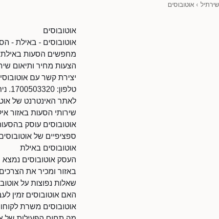
שירתיל
›
אוטובוסים
אוטובוסים
אוטובוסים - באילת - הס
מחפשים הסעות באילת? א
הצעות מחיר ותיאום שירו
יצירת קשר עם אוטובוסי
טלפון: 1700503320. ניתן להתקשר בשעות הפעילות.
לאתר האינטרנט של אוטובוסים: co.il/80196349/870
שירותי הסעות באזור אי
אוטובוסים עוסק בהסעות 
ספציפיים של אוטובוסים,
אוטובוסים באילת
העסק אוטובוסים נמצא בא
באזור ומכיר את הצרכים
שאלות נפוצות על אוטוב
האם אוטובוסים זמין לע
אוטובוסים משרת לקוחות
מה תחום הפעילות של א