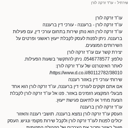
שירתיל
›
עו"ד זרקה לורן
עו"ד זרקה לורן
עו"ד זרקה לורן - ברעננה - עורכי דין ברעננה
עו"ד זרקה לורן הוא נותן שירות בתחום עורכי דין, עם פעילות
ברעננה. ניתן לפנות לעסק לקבלת ייעוץ ראשוני ופרטים על
השירותים המוצעים.
יצירת קשר עם עו"ד זרקה לורן
טלפון: 0546778577. ניתן להתקשר בשעות הפעילות.
לאתר האינטרנט של עו"ד זרקה לורן:
https://www.d.co.il/80112782/38010/
שירותי עורכי דין באזור רעננה
אם אתם זקוקים לעורכי דין ברעננה, עו"ד זרקה לורן הוא אחד
מבעלי המקצוע הזמינים באזור. פנו אל עו"ד זרקה לורן לקבלת
הצעת מחיר או לתיאום פגישת ייעוץ.
עו"ד זרקה לורן ברעננה
העסק עו"ד זרקה לורן נמצא ברעננה. תושבי רעננה והאזור
יכולים לפנות לעו"ד זרקה לורן ולקבל שירות מקומי ונגיש. העסק
פועל באזור ומכיר את הצרכים של הקהילה המקומית.