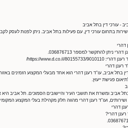
יב - עורכי דין בתל אביב
 שירות בתחום עורכי דין, עם פעילות בתל אביב. ניתן לפנות לעסק לקבל
 דהרי
רי ניתן להתקשר למספר 036876713.
https://www.d.co.il/801/
ד רענן דהרי
ן בתל אביב, עו"ד רענן דהרי הוא אחד מבעלי המקצוע הזמינים באזור. 
יאום פגישת ייעוץ.
ב
בתל אביב ומשרת את תושבי העיר והיישובים הסמוכים. תל אביב היא
שירותים, ועו"ד רענן דהרי מהווה חלק מקהילת בעלי המקצוע המקומית
ענן דהרי
 רענן דהרי?
י?