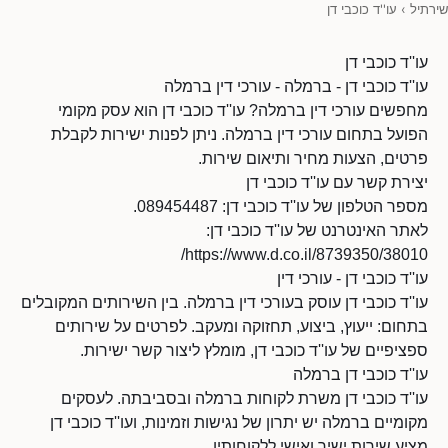
שירתיל
›
עו''ד כוכבי דן
עו''ד כוכבי דן
עו''ד כוכבי דן - ברמלה - עורכי דין ברמלה
מחפשים עורכי דין ברמלה? עו''ד כוכבי דן הוא עסק מקומי
הפועל בתחום עורכי דין ברמלה. ניתן לפנות ישירות לקבלת
פרטים, הצעות מחיר ותיאום שירות.
יצירת קשר עם עו''ד כוכבי דן
מספר הטלפון של עו''ד כוכבי דן: 089454487.
לאתר האינטרנט של עו''ד כוכבי דן:
https://www.d.co.il/8739350/38010/
עו''ד כוכבי דן - עורכי דין
עו''ד כוכבי דן עוסק בעורכי דין ברמלה. בין השירותים המקובלים
בתחום: ייעוץ, ביצוע, תחזוקה ומעקב. לפרטים על שירותים
ספציפיים של עו''ד כוכבי דן, מומלץ ליצור קשר ישירות.
עו''ד כוכבי דן ברמלה
עו''ד כוכבי דן משרת לקוחות ברמלה ובסביבתה. לעסקים
מקומיים ברמלה יש יתרון של נגישות וזמינות, ועו''ד כוכבי דן
מציע שירות ישיר ואישי ללקוחותיו.