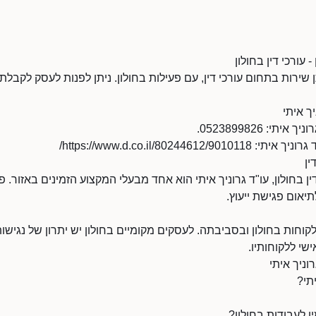
- עורכי דין בחולון
תן שירות בתחום עורכי דין, עם פעילות בחולון. ניתן לפנות לעסק לקבלת 
ך איתי
י: 0523899826.
https://www.d.co.il/80244/
ין
ן בחולון, עו"ד גרוניך איתי הוא אחד מבעלי המקצוע הזמינים באזור. פנו
יאום פגישת ייעוץ.
קוחות בחולון ובסביבתה. לעסקים מקומיים בחולון יש יתרון של נגישות ו
ישי ללקוחותיו.
וניך איתי
תי?
ין לעבודות בחולון?