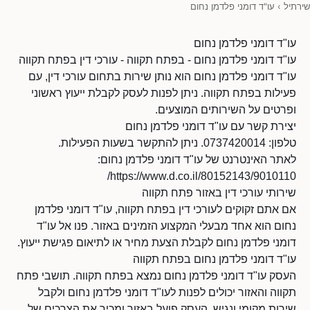
שירתיל
›
עו"ד דומני פלדמן נחום
עו"ד דומני פלדמן נחום
עו"ד דומני פלדמן נחום - בפתח תקווה - עורכי דין בפתח תקווה
עו"ד דומני פלדמן נחום הוא נותן שירות בתחום עורכי דין, עם
פעילות בפתח תקווה. ניתן לפנות לעסק לקבלת ייעוץ ראשוני
ופרטים על השירותים המוצעים.
יצירת קשר עם עו"ד דומני פלדמן נחום
טלפון: 0737420014. ניתן להתקשר בשעות הפעילות.
לאתר האינטרנט של עו"ד דומני פלדמן נחום:
https://www.d.co.il/80152143/9010110/
שירותי עורכי דין באזור פתח תקווה
אם אתם זקוקים לעורכי דין בפתח תקווה, עו"ד דומני פלדמן
נחום הוא אחד מבעלי המקצוע הזמינים באזור. פנו אל עו"ד
דומני פלדמן נחום לקבלת הצעת מחיר או לתיאום פגישת ייעוץ.
עו"ד דומני פלדמן נחום בפתח תקווה
העסק עו"ד דומני פלדמן נחום נמצא בפתח תקווה. תושבי פתח
תקווה והאזור יכולים לפנות לעו"ד דומני פלדמן נחום ולקבל
שירות מקומי ונגיש. העסק פועל באזור ומכיר את הצרכים של