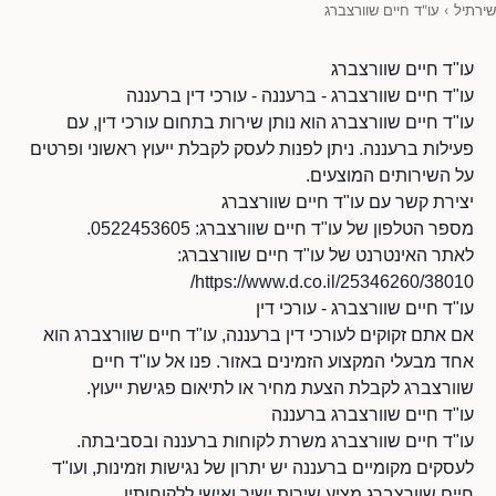
שירתיל
›
עו"ד חיים שוורצברג
עו"ד חיים שוורצברג
עו"ד חיים שוורצברג - ברעננה - עורכי דין ברעננה
עו"ד חיים שוורצברג הוא נותן שירות בתחום עורכי דין, עם
פעילות ברעננה. ניתן לפנות לעסק לקבלת ייעוץ ראשוני ופרטים
על השירותים המוצעים.
יצירת קשר עם עו"ד חיים שוורצברג
מספר הטלפון של עו"ד חיים שוורצברג: 0522453605.
לאתר האינטרנט של עו"ד חיים שוורצברג:
https://www.d.co.il/25346260/38010/
עו"ד חיים שוורצברג - עורכי דין
אם אתם זקוקים לעורכי דין ברעננה, עו"ד חיים שוורצברג הוא
אחד מבעלי המקצוע הזמינים באזור. פנו אל עו"ד חיים
שוורצברג לקבלת הצעת מחיר או לתיאום פגישת ייעוץ.
עו"ד חיים שוורצברג ברעננה
עו"ד חיים שוורצברג משרת לקוחות ברעננה ובסביבתה.
לעסקים מקומיים ברעננה יש יתרון של נגישות וזמינות, ועו"ד
חיים שוורצברג מציע שירות ישיר ואישי ללקוחותיו.