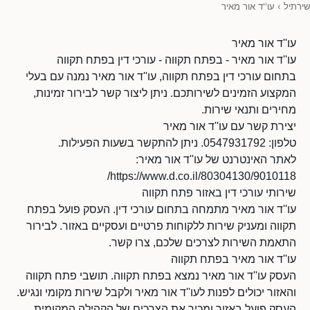
שירתיל
›
עו''ד אור מאיר
עו''ד אור מאיר
עו''ד אור מאיר - בפתח תקווה - עורכי דין בפתח תקווה
בתחום עורכי דין בפתח תקווה, עו''ד אור מאיר נמנה עם בעלי
המקצוע הזמינים לשירותכם. ניתן ליצור קשר לבירור זמינות,
מחירים ותנאי שירות.
יצירת קשר עם עו''ד אור מאיר
טלפון: 0547931792. ניתן להתקשר בשעות הפעילות.
לאתר האינטרנט של עו''ד אור מאיר:
https://www.d.co.il/80304130/9010118/
שירותי עורכי דין באזור פתח תקווה
עו''ד אור מאיר מתמחה בתחום עורכי דין. העסק פועל בפתח
תקווה ומעניק שירות ללקוחות פרטיים ועסקיים באזור. לבירור
התאמת השירות לצרכים שלכם, צרו קשר.
עו''ד אור מאיר בפתח תקווה
העסק עו''ד אור מאיר נמצא בפתח תקווה. תושבי פתח תקווה
והאזור יכולים לפנות לעו''ד אור מאיר ולקבל שירות מקומי ונגיש.
העסק פועל באזור ומכיר את הצרכים של הקהילה המקומית.