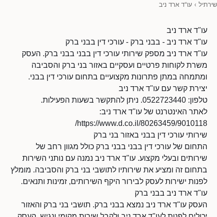
שירתיל
›
עו"ד ארד ניב
עו"ד ארד ניב
עו"ד ארד ניב - בבני ברק - עורכי דין בבני ברק
עו"ד ארד ניב מספק שירותי עורכי דין בבני בבני ברק. העסק
משרת לקוחות פרטיים ועסקיים באזור בני ברק והסביבה
ומתמחה במתן פתרונות מקצועיים בתחום עורכי דין בבני.
יצירת קשר עם עו"ד ארד ניב
טלפון: 0522723440. ניתן להתקשר בשעות הפעילות.
לאתר האינטרנט של עו"ד ארד ניב:
https://www.d.co.il/80263459/9010118/
שירותי עורכי דין בבני באזור בני ברק
התחום של עורכי דין בבני בבני ברק כולל מגוון רחב של
שירותים ובעלי מקצוע. עו"ד ארד ניב נמנה עם נותני השירות
בתחום זה ומציע את שירותיו לתושבי בני ברק והסביבה. מומלץ
לפנות ישירות לעסק לבירור היקף השירותים, זמינות ותנאים.
עו"ד ארד ניב בבני ברק
העסק עו"ד ארד ניב נמצא בבני ברק. תושבי בני ברק והאזור
יכולים לפנות לעו"ד ארד ניב ולקבל שירות מקומי ונגיש. העסק