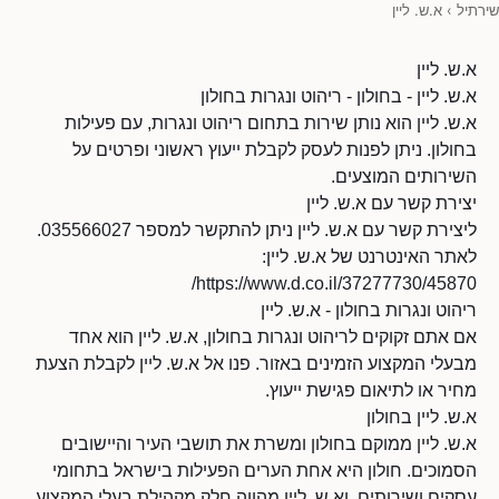
שירתיל
›
א.ש. ליין
א.ש. ליין
א.ש. ליין - בחולון - ריהוט ונגרות בחולון
א.ש. ליין הוא נותן שירות בתחום ריהוט ונגרות, עם פעילות
בחולון. ניתן לפנות לעסק לקבלת ייעוץ ראשוני ופרטים על
השירותים המוצעים.
יצירת קשר עם א.ש. ליין
ליצירת קשר עם א.ש. ליין ניתן להתקשר למספר 035566027.
לאתר האינטרנט של א.ש. ליין:
https://www.d.co.il/37277730/45870/
ריהוט ונגרות בחולון - א.ש. ליין
אם אתם זקוקים לריהוט ונגרות בחולון, א.ש. ליין הוא אחד
מבעלי המקצוע הזמינים באזור. פנו אל א.ש. ליין לקבלת הצעת
מחיר או לתיאום פגישת ייעוץ.
א.ש. ליין בחולון
א.ש. ליין ממוקם בחולון ומשרת את תושבי העיר והיישובים
הסמוכים. חולון היא אחת הערים הפעילות בישראל בתחומי
עסקים ושירותים, וא.ש. ליין מהווה חלק מקהילת בעלי המקצוע