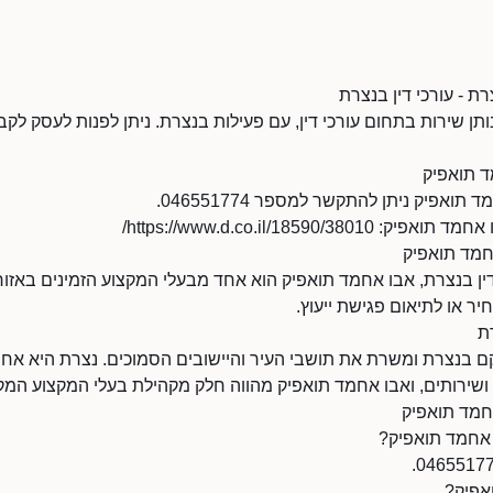
ת - עורכי דין בנצרת
תן שירות בתחום עורכי דין, עם פעילות בנצרת. ניתן לפנות לעסק לקבל
ד תואפיק
ואפיק ניתן להתקשר למספר 046551774.
https://www.d.co.il/18590//
אחמד תואפיק
ין בנצרת, אבו אחמד תואפיק הוא אחד מבעלי המקצוע הזמינים באזור
ר או לתיאום פגישת ייעוץ.
ת
 בנצרת ומשרת את תושבי העיר והיישובים הסמוכים. נצרת היא אח
שירותים, ואבו אחמד תואפיק מהווה חלק מקהילת בעלי המקצוע המק
חמד תואפיק
 אחמד תואפיק?
אפיק?