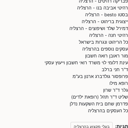
פבריקה רהיטים - הרצליה
רהיטי אביבה בנו - הרצליה
בסטו besto - הרצליה
ייצוגית בריהוט - הרצליה
דמירל שלד ושיפוצים - הרצליה
רהיטי חנה - הרצליה
כל הריהוט ונגרות בישראל
עסקים נוספים בהרצליה
מור ראובן רואה חשבון
עינת דלומי לוי משרד רואי חשבון וייעוץ עסקי
ד"ר חני ברלב
פרופסור גולדברג ארנון בע"מ
רופא מילו
גלר ד"ר שרון
שליט ד"ר תהל (רופאת ילדים)
פדרמן שחם בית השקעות נדלן
כל העסקים בהרצליה
תגיות:
בעלי מקצוע בהרצליה